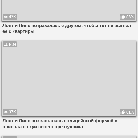
47K
63%
Лолли Липс потрахалась с другом, чтобы тот не выгнал
ее с квартиры
11 мин
37K
81%
Лолли Липс похвасталась полицейской формой и
припала на хуй своего преступника