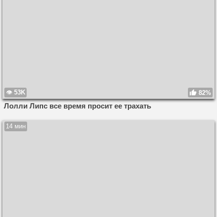
53K
82%
Лолли Липс все время просит ее трахать
14 мин