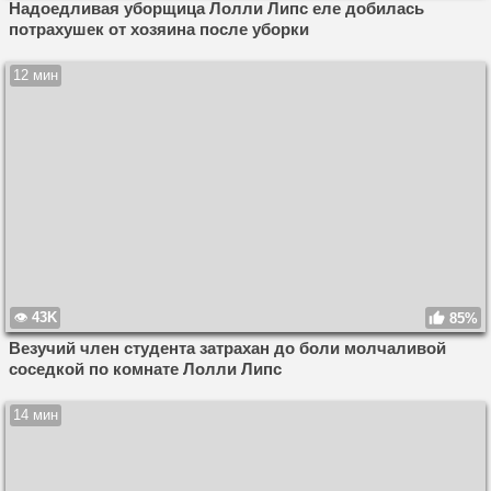
Надоедливая уборщица Лолли Липс еле добилась
потрахушек от хозяина после уборки
12 мин
43K
85%
Везучий член студента затрахан до боли молчаливой
соседкой по комнате Лолли Липс
14 мин