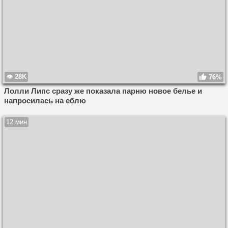
28K
76%
Лолли Липс сразу же показала парню новое белье и
напросилась на еблю
12 мин