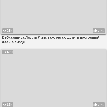
21K
76%
Вебкамщица Лолли Липс захотела ощутить настоящий
член в пизде
14 мин
67K
78%