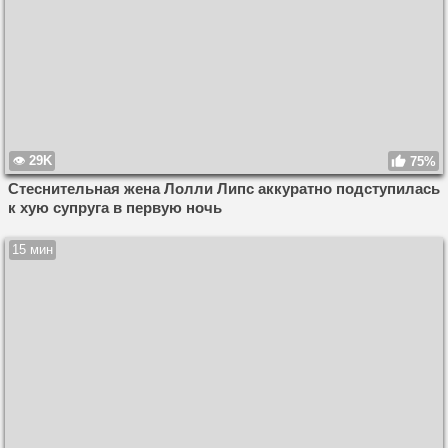
29K
75%
Стеснительная жена Лолли Липс аккуратно подступилась
к хую супруга в первую ночь
15 мин