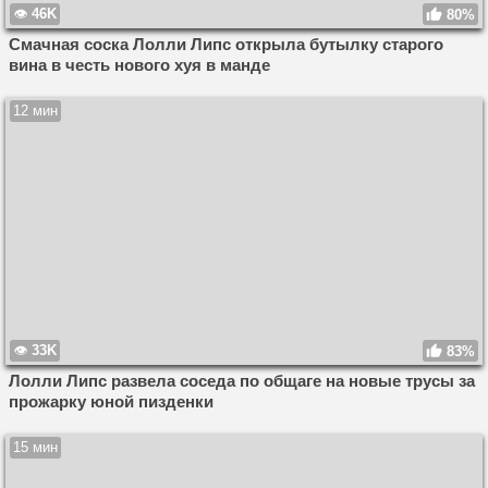
46K
80%
Смачная соска Лолли Липс открыла бутылку старого
вина в честь нового хуя в манде
12 мин
33K
83%
Лолли Липс развела соседа по общаге на новые трусы за
прожарку юной пизденки
15 мин