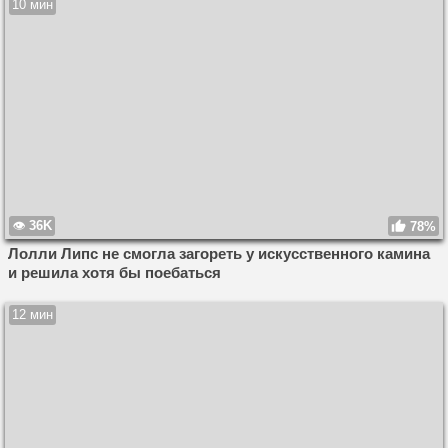
10 мин
36K
78%
Лолли Липс не смогла загореть у искусственного камина
и решила хотя бы поебаться
12 мин