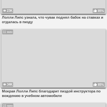
23K
85%
Лолли Липс узнала, что чувак поднял бабок на ставках и
отдалась в пизду
11 мин
34K
85%
Мокрая Лолли Липс благодарит пиздой инструктора по
вождению в учебном автомобиле
15 мин