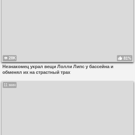
28K
81%
Незнакомец украл вещи Лолли Липс у бассейна и
обменял их на страстный трах
11 мин