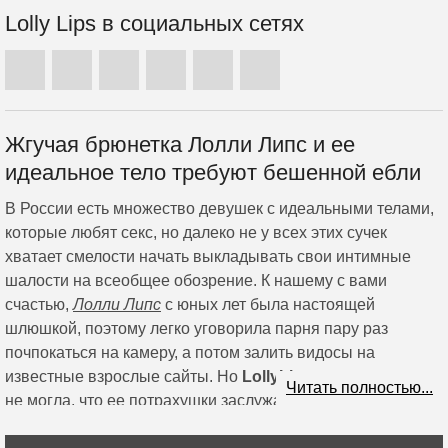
Lolly Lips в социальных сетях
Жгучая брюнетка Лолли Липс и ее
идеальное тело требуют бешенной ебли
В России есть множество девушек с идеальными телами,
которые любят секс, но далеко не у всех этих сучек
хватает смелости начать выкладывать свои интимные
шалости на всеобщее обозрение. К нашему с вами
счастью,
Лолли Липс
с юных лет была настоящей
шлюшкой, поэтому легко уговорила парня пару раз
почпокаться на камеру, а потом залить видосы на
известные взрослые сайты. Но
LollyLips
тогда и подумать
Читать полностью...
не могла, что ее потрахушки заслужат миллионные
просмотры всего за пару дней! О шалостях телки быстро