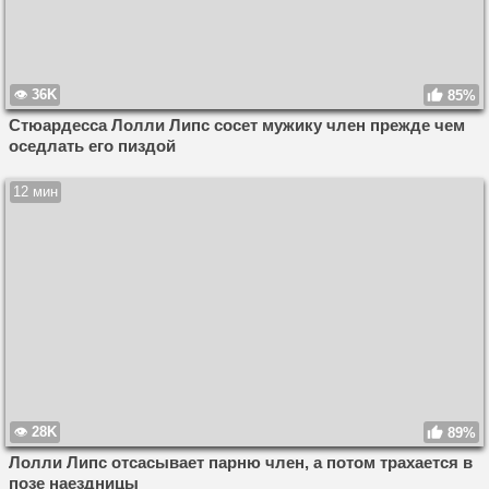
36K
85%
Стюардесса Лолли Липс сосет мужику член прежде чем
оседлать его пиздой
12 мин
28K
89%
Лолли Липс отсасывает парню член, а потом трахается в
позе наездницы