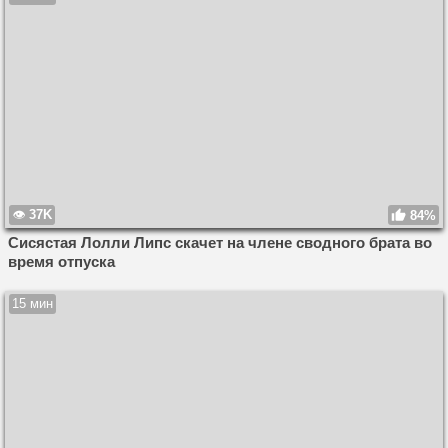
37K
84%
Сисястая Лолли Липс скачет на члене сводного брата во
время отпуска
15 мин