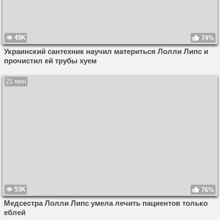
49K
74%
Украинский сантехник научил материться Лолли Липс и
прочистил ей трубы хуем
21 мин
53K
76%
Медсестра Лолли Липс умела лечить пациентов только
еблей