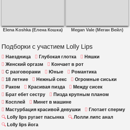
Elena Koshka (Елена Кошка)
Megan Vale (Меган Вейл)
Подборки с участием Lolly Lips
Наездница
Глубокая глотка
Няшки
Женский оргазм
Кончает в рот
С разговорами
Юные
Романтика
18 летние
Нежный секс
Огромные сиськи
Раком
Красивая пизда
Между сисек
Брат ебет сестру
Пизда крупным планом
Косплей
Минет в машине
Мастурбация красивой девушки
Глотает сперму
Lolly lips ругает пасынка
Лолли липс анал
Lolly lips йога