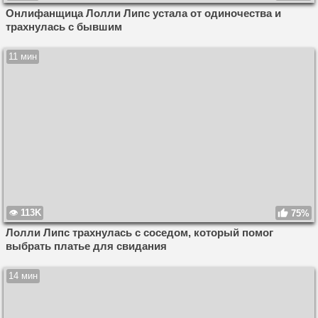
Онлифанщица Лолли Липс устала от одиночества и
трахнулась с бывшим
11 мин
113K
75%
Лолли Липс трахнулась с соседом, который помог
выбрать платье для свидания
14 мин