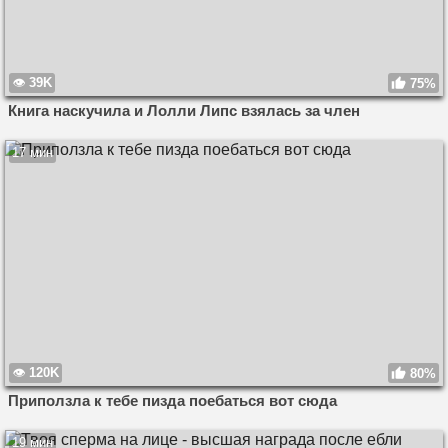
39K
75%
Книга наскучила и Лолли Липс взялась за член
17 мин
120K
80%
Приползла к тебе пизда поебаться вот сюда
19 мин