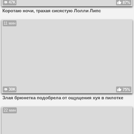
47K
87%
Коротаю ночи, трахая сисястую Лолли Липс
11 мин
30K
75%
Злая брюнетка подобрела от ощущения хуя в пилотке
22 мин