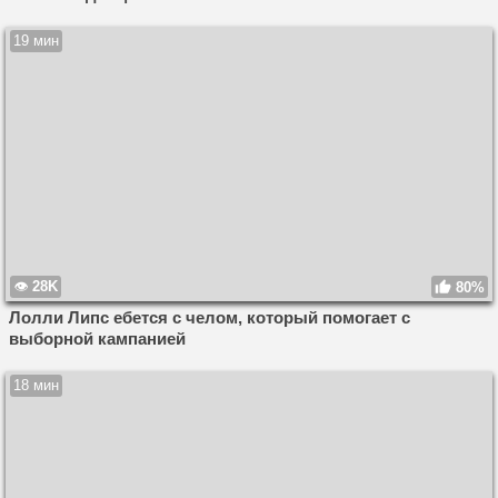
19 мин
28K
80%
Лолли Липс ебется с челом, который помогает с
выборной кампанией
18 мин