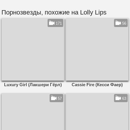
Порнозвезды, похожие на Lolly Lips
171
56
Luxury Girl (Лакшери Гёрл)
Cassie Fire (Кесси Фаер)
57
63