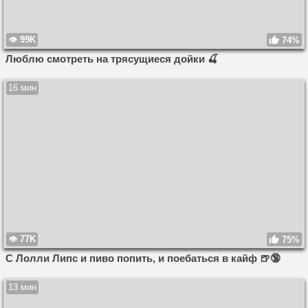
99K
74%
Люблю смотреть на трясущиеся дойки 🍒
16 мин
77K
75%
С Лолли Липс и пиво попить, и поебаться в кайф 🍺🔞
13 мин