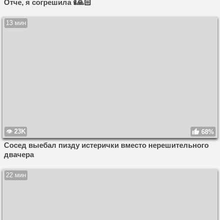
Отче, я согрешила 🕯️🙏🏻
13 мин
23K
68%
Сосед выебал пизду истерички вместо нерешительного
двачера
22 мин