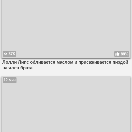
37K
88%
Лолли Липс обливается маслом и присаживается пиздой
на член брата
12 мин