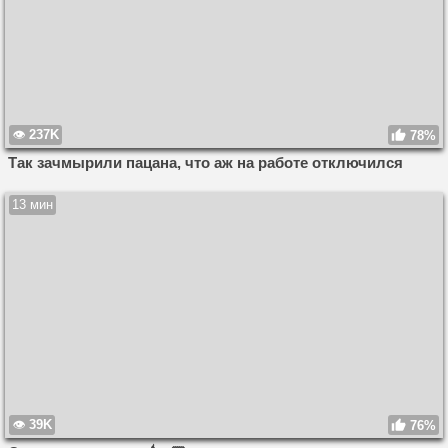
237K
78%
Так зачмырили пацана, что аж на работе отключился
13 мин
39K
76%