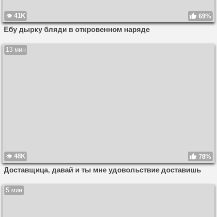
41K
69%
Ебу дырку бляди в откровенном наряде
13 мин
48K
78%
Доставщица, давай и ты мне удовольствие доставишь
5 мин