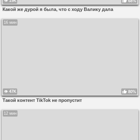
19K
68%
Какой же дурой я была, что с ходу Валику дала
16 мин
47K
80%
Такой контент TikTok не пропустит
12 мин