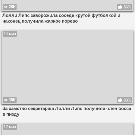
28K
86%
Лолли Липс заворожила соседа крутой футболкой и
наконец получила жаркое порево
14 мин
38K
83%
За хамство секретарша Лолли Липс получила член босса
в пизду
12 мин