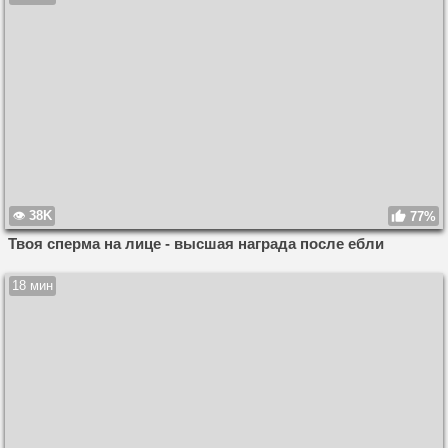
38K
77%
Твоя сперма на лице - высшая награда после ебли
18 мин