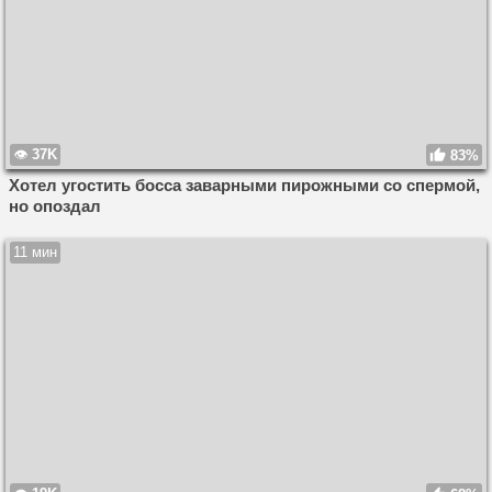
37K
83%
Хотел угостить босса заварными пирожными со спермой,
но опоздал
11 мин