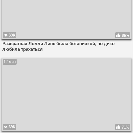
39K
86%
Развратная Лолли Липс была ботаничкой, но дико
любила трахаться
12 мин
69K
71%