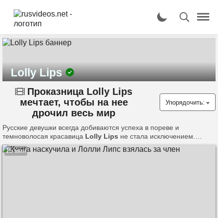
Lolly Lips
Проказница Lolly Lips
мечтает, чтобы на нее
Упорядочить:
дрочил весь мир
Русские девушки всегда добиваются успеха в пореве и
темноволосая красавица
Lolly Lips
не стала исключением.
Сначала она просто ебалась со своим парнем перед камерой и
15 мин
сливала хоумвидео в интернет, а теперь новых роликов с ее
участием ждет весь мир. Сучке так понравилось зарабатывать
деньги трахом, что ее уже не остановить!